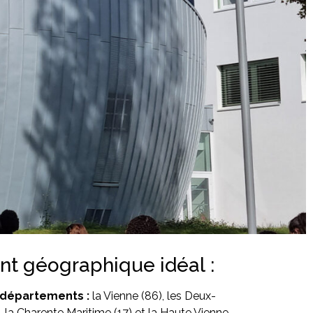
 géographique idéal :
 départements :
la Vienne (86), les Deux-
), la Charente Maritime (17) et la Haute Vienne