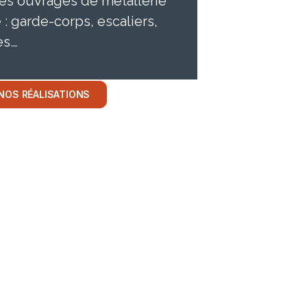
 des ouvrages de métallerie
 : garde-corps, escaliers,
es…
NOS RÉALISATIONS